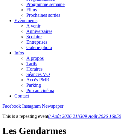
Programme semaine
Films
Prochaines sorties
Evènements
A venir
Anniversaires
Scolaire
Entreprises
Galerie photo
Infos
A propos
Tarifs
Horaires
Séances VO
Accès PMR
Parking
Pub au cinéma
Contact
Facebook
Instagram
Newspaper
This is a repeating event
8 Août 2026 21h30
9 Août 2026 16h50
Les Gendarmes