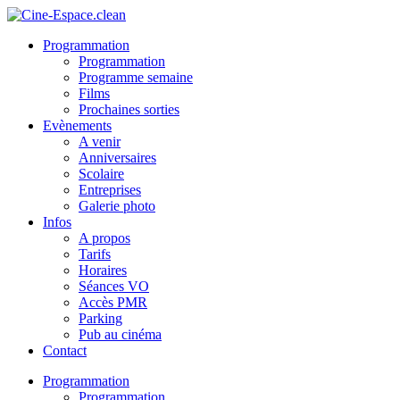
Aller
au
Programmation
contenu
Programmation
Programme semaine
Films
Prochaines sorties
Evènements
A venir
Anniversaires
Scolaire
Entreprises
Galerie photo
Infos
A propos
Tarifs
Horaires
Séances VO
Accès PMR
Parking
Pub au cinéma
Contact
Programmation
Programmation