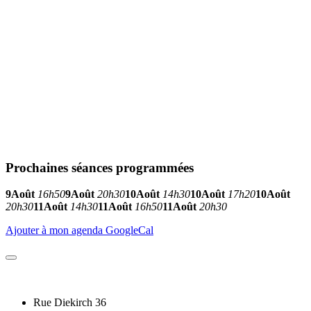
Prochaines séances programmées
9
Août
16h50
9
Août
20h30
10
Août
14h30
10
Août
17h20
10
Août
20h30
11
Août
14h30
11
Août
16h50
11
Août
20h30
Ajouter à mon agenda GoogleCal
Rue Diekirch 36