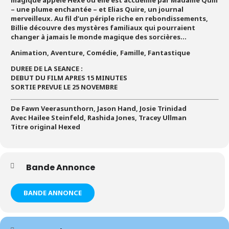
magique appelé Hexe où elle est accueillie par Madame Quill
– une plume enchantée – et Elias Quire, un journal
merveilleux. Au fil d’un périple riche en rebondissements,
Billie découvre des mystères familiaux qui pourraient
changer à jamais le monde magique des sorcières…
Animation, Aventure, Comédie, Famille, Fantastique
DUREE DE LA SEANCE :
DEBUT DU FILM APRES 15 MINUTES
SORTIE PREVUE LE 25 NOVEMBRE
De Fawn Veerasunthorn, Jason Hand, Josie Trinidad
Avec Hailee Steinfeld, Rashida Jones, Tracey Ullman
Titre original Hexed
Bande Annonce
BANDE ANNONCE