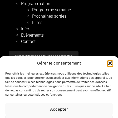
Programmation
Programme semaine
Prochaines sorties
Films
Infos
Evènements
Contact
Restez informés de toutes nos actualités
Gérer le consentement
Mentions Légales
Pour offrir les meilleures expériences, nous utilisons des technologies telles
que les cookies pour stocker et/ou accéder aux informations des appareils. Le
Registre BE 0471549464
fait de consentir à ces technologies nous permettra de traiter des données
telles que le comportement de navigation ou les ID uniques sur ce site. Le fait
Avertissement & utilisation du site
de ne pas consentir ou de retirer son consentement peut avoir un effet négatif
sur certaines caractéristiques et fonctions.
Politique de confidentialité
Gestion des Cookies (EU)
Accepter
Mentions Légales