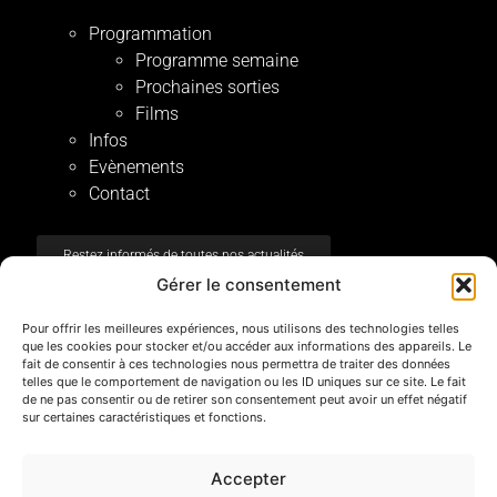
Programmation
Programme semaine
Prochaines sorties
Films
Infos
Evènements
Contact
Restez informés de toutes nos actualités
Gérer le consentement
Mentions Légales
Pour offrir les meilleures expériences, nous utilisons des technologies telles
que les cookies pour stocker et/ou accéder aux informations des appareils. Le
Registre BE 0471549464
fait de consentir à ces technologies nous permettra de traiter des données
telles que le comportement de navigation ou les ID uniques sur ce site. Le fait
Avertissement & utilisation du site
de ne pas consentir ou de retirer son consentement peut avoir un effet négatif
sur certaines caractéristiques et fonctions.
Politique de confidentialité
Gestion des Cookies (EU)
Accepter